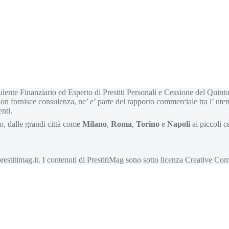
nte Finanziario ed Esperto di Prestiti Personali e Cessione del Quinto
non fornisce consulenza, ne’ e’ parte del rapporto commerciale tra l’ uten
nti.
ano, dalle grandi città come
Milano
,
Roma
,
Torino
e
Napoli
ai piccoli ce
estitimag.it
. I contenuti di PrestitiMag sono sotto
licenza Creative C