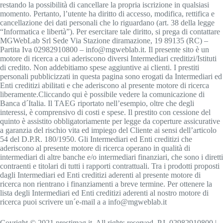
restando la possibilità di cancellare la propria iscrizione in qualsiasi
momento. Pertanto, l’utente ha diritto di accesso, modifica, rettifica e
cancellazione dei dati personali che lo riguardano (art. 38 della legge
“Informatica e libertà”). Per esercitare tale diritto, si prega di contattare
MGWebLab Srl Sede Via Stazione diramazione, 19 89135 (RC) –
Partita Iva 02982910800 –
info@mgweblab.it
. Il presente sito è un
motore di ricerca a cui aderiscono diversi Intermediari creditizi/Istituti
di credito. Non addebitiamo spese aggiuntive ai clienti. I prestiti
personali pubblicizzati in questa pagina sono erogati da Intermediari ed
Enti creditizi abilitati e che aderiscono al presente motore di ricerca
liberamente.Cliccando qui è possibile vedere la comunicazione di
Banca d´Italia. Il TAEG riportato nell’esempio, oltre che degli
interessi, è comprensivo di costi e spese. Il prestito con cessione del
quinto è assistito obbligatoriamente per legge da coperture assicurative
a garanzia del rischio vita ed impiego del Cliente ai sensi dell’articolo
54 del D.P.R. 180/1950. Gli Intermediari ed Enti creditizi che
aderiscono al presente motore di ricerca operano in qualità di
intermediari di altre banche e/o intermediari finanziari, che sono i diretti
contraenti e titolari di tutti i rapporti contrattuali. Tra i prodotti proposti
dagli Intermediari ed Enti creditizi aderenti al presente motore di
ricerca non rientrano i finanziamenti a breve termine. Per ottenere la
lista degli Intermediari ed Enti creditizi aderenti al nostro motore di
ricerca puoi scrivere un´e-mail a a
info@mgweblab.it
Coyright © 2021 prestimag.it. All rights reserved. P.I. 02982910800 |