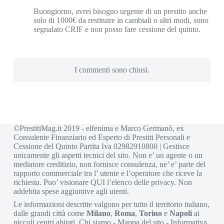
Buongiorno, avrei bisogno urgente di un prestito anche
solo di 1000€ da restituire in cambiali o altri modi, sono
segnalato CRIF e non posso fare cessione del quinto.
I commenti sono chiusi.
©PrestitiMag.it 2019 - elfenima e Marco Germanò, ex
Consulente Finanziario ed Esperto di Prestiti Personali e
Cessione del Quinto Partita Iva 02982910800 | Gestisce
unicamente gli aspetti tecnici del sito. Non e’ un agente o un
mediatore creditizio, non fornisce consulenza, ne’ e’ parte del
rapporto commerciale tra l’ utente e l’operatore che riceve la
richiesta. Puo’ visionare
QUI
l’elenco delle privacy. Non
addebita spese aggiuntive agli utenti.
Le informazioni descritte valgono per tutto il territorio italiano,
dalle grandi città come
Milano
,
Roma
,
Torino
e
Napoli
ai
piccoli centri abitati.
Chi siamo
-
Mappa del sito
-
Informativa