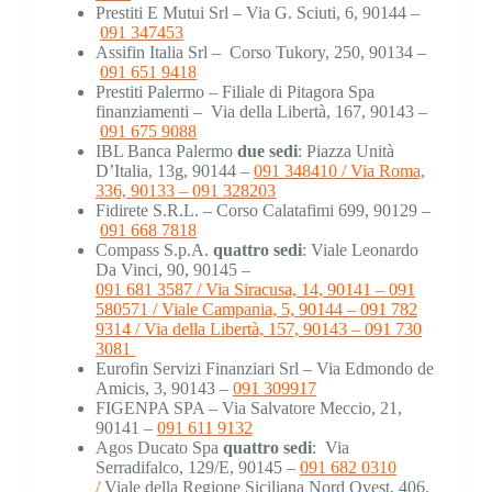
Prestiti E Mutui Srl – Via G. Sciuti, 6, 90144 –
091 347453
Assifin Italia Srl –
Corso Tukory, 250, 90134 –
091 651 9418
Prestiti Palermo – Filiale di Pitagora Spa
finanziamenti –
Via della Libertà, 167, 90143 –
091 675 9088
IBL Banca Palermo
due sedi
: Piazza Unità
D’Italia, 13g, 90144 –
091 348410 / Via Roma,
336, 90133 –
091 328203
Fidirete S.R.L. – Corso Calatafimi 699, 90129 –
091 668 7818
Compass S.p.A.
quattro sedi
: Viale Leonardo
Da Vinci, 90, 90145 –
091 681 3587 / Via Siracusa, 14, 90141 –
091
580571 / Viale Campania, 5, 90144 –
091 782
9314 /
Via della Libertà, 157, 90143 –
091 730
3081
Eurofin Servizi Finanziari Srl – Via Edmondo de
Amicis, 3, 90143 –
091 309917
FIGENPA SPA – Via Salvatore Meccio, 21,
90141 –
091 611 9132
Agos Ducato Spa
quattro sedi
:
Via
Serradifalco, 129/E, 90145 –
091 682 0310
/
Viale della Regione Siciliana Nord Ovest, 406,