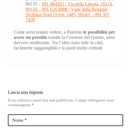
90135 –
091 484392 / Via della Libertà, 161/A,
90143 –
091 626 8808 / Viale della Regione
Siciliana Nord Ovest, 2485, 90143 –
091 507
7439
Come avrai potuto vedere, a Palermo
le possibilità per
avere un prestito
tramite la Cessione del Quinto, sono
davvero moltissime. Tra l’altro sono tutte in città,
facilmente raggiungibili e in punti molto centrali.
Lascia una risposta
Il tuo indirizzo email non sarà pubblicato.
I campi obbligatori sono
contrassegnati
*
Nome
*