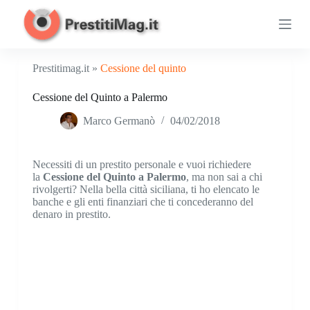
S
a
l
t
a
Prestitimag.it »
Cessione del quinto
a
l
Cessione del Quinto a Palermo
c
o
Marco Germanò
04/02/2018
n
t
e
n
Necessiti di un prestito personale e vuoi richiedere
u
la
Cessione del Quinto a Palermo
, ma non sai a chi
t
rivolgerti? Nella bella città siciliana, ti ho elencato le
o
banche e gli enti finanziari che ti concederanno del
denaro in prestito.