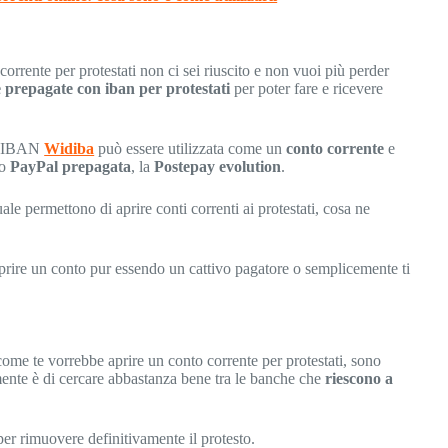
orrente per protestati non ci sei riuscito e non vuoi più perder
e prepagate con iban per protestati
per poter fare e ricevere
on IBAN
Widiba
può essere utilizzata come un
conto corrente
e
no
PayPal prepagata
, la
Postepay evolution
.
ale permettono di aprire conti correnti ai protestati, cosa ne
prire un conto pur essendo un cattivo pagatore o semplicemente ti
come te vorrebbe aprire un conto corrente per protestati, sono
nte è di cercare abbastanza bene tra le banche che
riescono a
er rimuovere definitivamente il protesto.