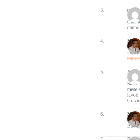
mario
Ciao i
danno
Marco
Dipend
http:/
Anton
Salve 
mese e
lavori
Grazi
Marco
Buongi
Errico