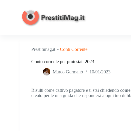
S
a
l
t
a
a
l
c
o
Prestitimag.it »
Conti Corrente
n
t
Conto corrente per protestati 2023
e
n
Marco Germanò
10/01/2023
u
t
o
Risulti come cattivo pagatore e ti stai chiedendo
come
creato per te una guida che risponderà a ogni tuo dubb