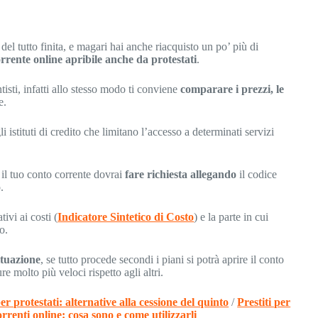
del tutto finita, e magari hai anche riacquisto un po’ più di
rrente online apribile anche da protestati
.
ntisti, infatti allo stesso modo ti conviene
comparare i prezzi, le
e.
istituti di credito che limitano l’accesso a determinati servizi
 il tuo conto corrente dovrai
fare richiesta allegando
il codice
.
ivi ai costi (
Indicatore Sintetico di Costo
) e la parte in cui
o.
ituazione
, se tutto procede secondi i piani si potrà aprire il conto
e molto più veloci rispetto agli altri.
per protestati: alternative alla cessione del quinto
/
Prestiti per
rrenti online: cosa sono e come utilizzarli