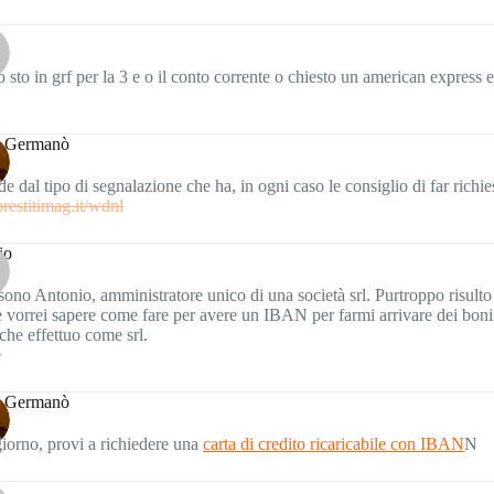
o sto in grf per la 3 e o il conto corrente o chiesto un american express 
 Germanò
e dal tipo di segnalazione che ha, in ogni caso le consiglio di far richie
/prestitimag.it/wdnl
io
sono Antonio, amministratore unico di una società srl. Purtroppo risulto
 vorrei sapere come fare per avere un IBAN per farmi arrivare dei boni
 che effettuo come srl.
e
 Germanò
orno, provi a richiedere una
carta di credito ricaricabile con IBAN
N