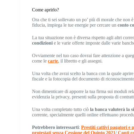
Come aprirlo?
Ora che ti sei sollevato un po’ più di morale che non è 
fiducia, impiega le tue energie per cercare un
conto co
La tua situazione non è diversa rispetto agli altri corre
condizioni
e le varie offerte imposte dalle varie banch
Ovviamente nel tuo caso dovrai fare attenzione a quegli 
come le
carte
, il libretto e gli assegni.
Una volta che avrai scelto la banca con la quale aprire
fiscale e la fotocopia del documento di riconoscimento
Non dimenticare di apporre la tua firma sui moduli relat
evidenzia la privacy, presenti sulla proposta di contratt
Una volta completato tutto ciò
la banca valuterà la s
corrente, specialmente quelli online effettuano procedur
Potrebbero interessarti
:
Prestiti cattivi pagatori e 
protestati senza Cessione del Quinto 2021
/
Conti co