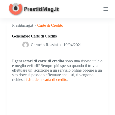
S
a
l
t
a
Prestitimag.it »
Carte di Credito
a
l
Generatore Carte di Credito
c
o
Carmelo Rossini
10/04/2021
n
t
e
n
I generatori di carte di credito
sono una risorsa utile o
u
è meglio evitarli? Sempre più spesso quando ti trovi a
t
effettuare un’iscrizione a un servizio online oppure a un
o
sito dove si possono effettuare acquisti, ti vengono
richiesti
i dati della carta di credito
.