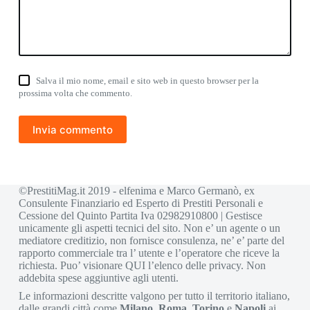
Salva il mio nome, email e sito web in questo browser per la
prossima volta che commento.
Invia commento
©PrestitiMag.it 2019 - elfenima e Marco Germanò, ex
Consulente Finanziario ed Esperto di Prestiti Personali e
Cessione del Quinto Partita Iva 02982910800 | Gestisce
unicamente gli aspetti tecnici del sito. Non e’ un agente o un
mediatore creditizio, non fornisce consulenza, ne’ e’ parte del
rapporto commerciale tra l’ utente e l’operatore che riceve la
richiesta. Puo’ visionare
QUI
l’elenco delle privacy. Non
addebita spese aggiuntive agli utenti.
Le informazioni descritte valgono per tutto il territorio italiano,
dalle grandi città come
Milano
,
Roma
,
Torino
e
Napoli
ai