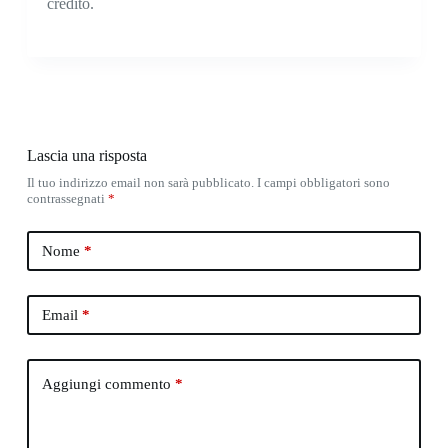
credito.
Lascia una risposta
Il tuo indirizzo email non sarà pubblicato.
I campi obbligatori sono
contrassegnati
*
Nome
*
Email
*
Aggiungi commento
*