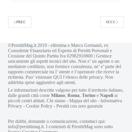
PREC
SUCC
©PrestitiMag.it 2019 - elfenima e Marco Germanò, ex
Consulente Finanziario ed Esperto di Prestiti Personali e
Cessione del Quinto Partita Iva 02982910800 | Gestisce
unicamente gli aspetti tecnici del sito. Non e’ un agente o un
mediatore creditizio, non fornisce consulenza, ne’ e’ parte del
rapporto commerciale tra l’ utente e l’operatore che riceve la
richiesta. Puo’ visionare
QUI
l’elenco delle privacy. Non
addebita spese aggiuntive agli utenti.
Le informazioni descritte valgono per tutto il territorio italiano,
dalle grandi città come
Milano
,
Roma
,
Torino
e
Napoli
ai
piccoli centri abitati.
Chi siamo
-
Mappa del sito
-
Informativa
Privacy
-
Cookie Policy
-
Prestiti con zero garanzie
Per dubbi, domande o comunicazioni, contattaci qui:
info@prestitimag.it
. I contenuti di PrestitiMag sono sotto
licenza Creative Commons