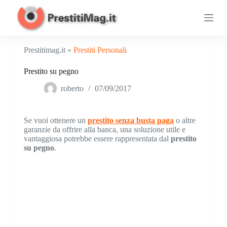
S
a
l
t
a
Prestitimag.it »
Prestiti Personali
a
l
Prestito su pegno
c
o
roberto
07/09/2017
n
t
e
n
Se vuoi ottenere un
prestito senza busta paga
o altre
u
garanzie da offrire alla banca, una soluzione utile e
t
vantaggiosa potrebbe essere rappresentata dal
prestito
o
su pegno
.