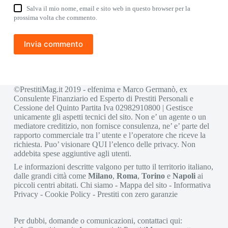
Salva il mio nome, email e sito web in questo browser per la
prossima volta che commento.
Invia commento
©PrestitiMag.it 2019 - elfenima e Marco Germanò, ex
Consulente Finanziario ed Esperto di Prestiti Personali e
Cessione del Quinto Partita Iva 02982910800 | Gestisce
unicamente gli aspetti tecnici del sito. Non e’ un agente o un
mediatore creditizio, non fornisce consulenza, ne’ e’ parte del
rapporto commerciale tra l’ utente e l’operatore che riceve la
richiesta. Puo’ visionare
QUI
l’elenco delle privacy. Non
addebita spese aggiuntive agli utenti.
Le informazioni descritte valgono per tutto il territorio italiano,
dalle grandi città come
Milano
,
Roma
,
Torino
e
Napoli
ai
piccoli centri abitati.
Chi siamo
-
Mappa del sito
-
Informativa
Privacy
-
Cookie Policy
-
Prestiti con zero garanzie
Per dubbi, domande o comunicazioni, contattaci qui: