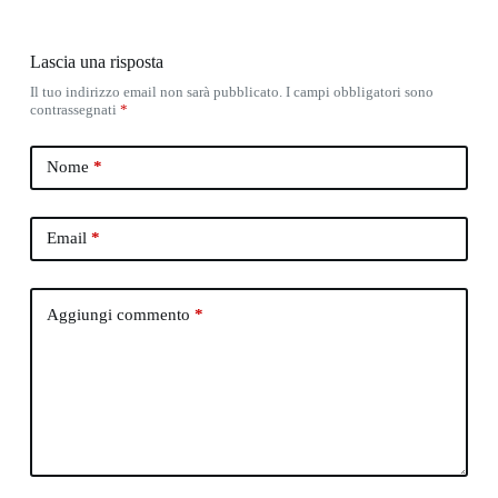
Lascia una risposta
Il tuo indirizzo email non sarà pubblicato.
I campi obbligatori sono
contrassegnati
*
Nome
*
Email
*
Aggiungi commento
*