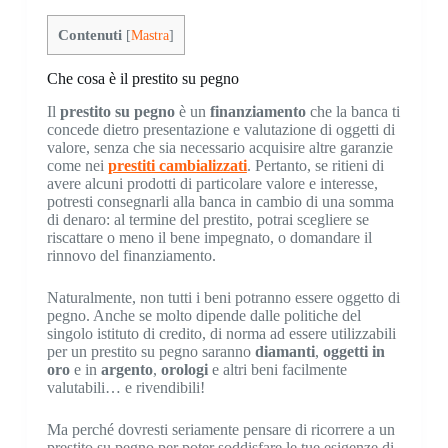
Contenuti
[
Mastra
]
Che cosa è il prestito su pegno
Il
prestito su pegno
è un
finanziamento
che la banca ti
concede dietro presentazione e valutazione di oggetti di
valore, senza che sia necessario acquisire altre garanzie
come nei
prestiti cambializzati
. Pertanto, se ritieni di
avere alcuni prodotti di particolare valore e interesse,
potresti consegnarli alla banca in cambio di una somma
di denaro: al termine del prestito, potrai scegliere se
riscattare o meno il bene impegnato, o domandare il
rinnovo del finanziamento.
Naturalmente, non tutti i beni potranno essere oggetto di
pegno. Anche se molto dipende dalle politiche del
singolo istituto di credito, di norma ad essere utilizzabili
per un prestito su pegno saranno
diamanti
,
oggetti
in
oro
e in
argento
,
orologi
e altri beni facilmente
valutabili… e rivendibili!
Ma perché dovresti seriamente pensare di ricorrere a un
prestito su pegno per poter soddisfare le tue esigenze di