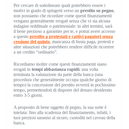
Per cercare di sottolineare quali potrebbero essere i
motivi in grado di spingerti verso un
prestito su
pegno
,
non possiamo che ricordare come questi finanziamenti
vengano generalmente erogati senza che vi sia alcuna
indagine reddituale o patrimoniale: in altri termini, sarà
il bene prezioso a garantire per te, e potrai avere accesso
a questo
prestito a protestati e cattivi pagatori senza
cessione del quinto
, mancanza di busta paga, protesti e
altre situazioni che potrebbero rendere difficile ricorrere
a un credito “ordinario”.
Ricordiamo inoltre come questi finanziamenti siano
erogati in
tempi abbastanza rapidi:
una volta
terminata la valutazione da parte della banca (una
procedura che generalmente occupa qualche giorno di
tempo) la concessione del prestito avverrà in pochissimo
tempo, permettendoti di disporre del denaro desiderato
entro 3-5 giorni.
A proposito di bene oggetto di pegno, la sua sorte è
tutelata: fino alla scadenza del finanziamento, infatti, i
tuoi preziosi saranno al sicuro, custoditi nel caveau della
banca.