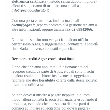
elettronica certificata
(metodo senza dubbio migliore),
allora ti suggeriamo di mandare una email a
info@pec.agosducato.it
.
Con una posta elettronica, invia la tua email
clienti@agos.it
(reparto dedicato alla gestione reclami o
altre informazioni), oppure tramite
fax 02 69942066
.
Nonostante sul sito non venga citato alcun
ufficio
contenzioso Agos
, ti suggeriamo di contattare la società
finanziaria attraverso i contatti sopra citati.
Recupero crediti Agos: conclusioni finali
Dopo che abbiamo appurato il funzionamento del
recupero crediti da parte di Agos, e quali sono i rischi
qualora risulti un debitore insolvente, ti suggeriamo di
ricorrere alle
due flessibilità
offerte dalla stessa società:
il salta o modifica rata.
Se non dovessi riuscire a pagare neppure in questo
modo, allora contatta la società finanziaria esponendo il
problema, evitando che una società di terze parti ti
cominci ad inviare solleciti (che poi dovrai pagare).