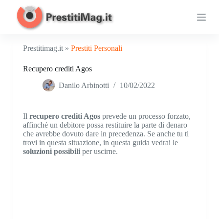
S
a
l
t
a
Prestitimag.it »
Prestiti Personali
a
l
Recupero crediti Agos
c
o
Danilo Arbinotti
10/02/2022
n
t
e
n
Il
recupero crediti Agos
prevede un processo forzato,
u
affinché un debitore possa restituire la parte di denaro
t
che avrebbe dovuto dare in precedenza. Se anche tu ti
o
trovi in questa situazione, in questa guida vedrai le
soluzioni possibili
per uscirne.