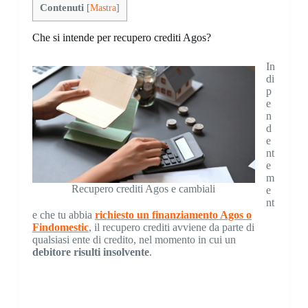
Contenuti
[
Mastra
]
Che si intende per recupero crediti Agos?
In
di
p
e
n
d
e
nt
e
m
Recupero crediti Agos e cambiali
e
nt
e che tu abbia
richiesto un finanziamento Agos o
Findomestic
, il recupero crediti avviene da parte di
qualsiasi ente di credito, nel momento in cui un
debitore risulti insolvente
.