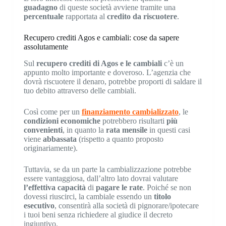
guadagno
di queste società avviene tramite una
percentuale
rapportata al
credito da riscuotere
.
Recupero crediti Agos e cambiali: cose da sapere
assolutamente
Sul
recupero crediti di Agos e le cambiali
c’è un
appunto molto importante e doveroso. L’agenzia che
dovrà riscuotere il denaro, potrebbe proporti di saldare il
tuo debito attraverso delle cambiali.
Così come per un
finanziamento cambializzato
, le
condizioni economiche
potrebbero risultarti
più
convenienti
, in quanto la
rata mensile
in questi casi
viene
abbassata
(rispetto a quanto proposto
originariamente).
Tuttavia, se da un parte la cambializzazione potrebbe
essere vantaggiosa, dall’altro lato dovrai valutare
l’effettiva capacità
di
pagare le rate
. Poiché se non
dovessi riuscirci, la cambiale essendo un
titolo
esecutivo
, consentirà alla società di pignorare/ipotecare
i tuoi beni senza richiedere al giudice il decreto
ingiuntivo.