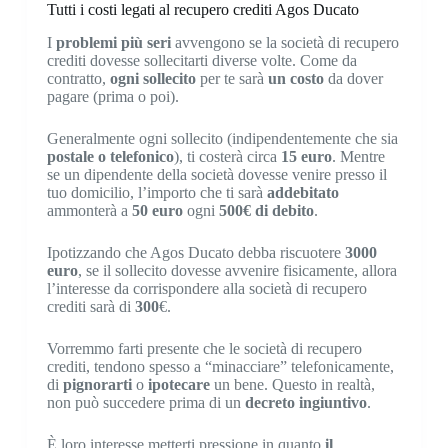
Tutti i costi legati al recupero crediti Agos Ducato
I
problemi più seri
avvengono se la società di recupero
crediti dovesse sollecitarti diverse volte. Come da
contratto,
ogni sollecito
per te sarà
un costo
da dover
pagare (prima o poi).
Generalmente ogni sollecito (indipendentemente che sia
postale o telefonico
), ti costerà circa
15 euro
. Mentre
se un dipendente della società dovesse venire presso il
tuo domicilio, l’importo che ti sarà
addebitato
ammonterà a
50 euro
ogni
500€ di debito
.
Ipotizzando che Agos Ducato debba riscuotere
3000
euro
, se il sollecito dovesse avvenire fisicamente, allora
l’interesse da corrispondere alla società di recupero
crediti sarà di
300
€.
Vorremmo farti presente che le società di recupero
crediti, tendono spesso a “minacciare” telefonicamente,
di
pignorarti
o
ipotecare
un bene. Questo in realtà,
non può succedere prima di un
decreto ingiuntivo
.
È loro interesse metterti pressione in quanto
il