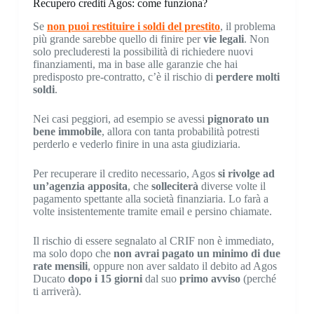
Recupero crediti Agos: come funziona?
Se
non puoi restituire i soldi del prestito
, il problema
più grande sarebbe quello di finire per
vie legali
. Non
solo precluderesti la possibilità di richiedere nuovi
finanziamenti, ma in base alle garanzie che hai
predisposto pre-contratto, c’è il rischio di
perdere molti
soldi
.
Nei casi peggiori, ad esempio se avessi
pignorato un
bene immobile
, allora con tanta probabilità potresti
perderlo e vederlo finire in una asta giudiziaria.
Per recuperare il credito necessario, Agos
si rivolge ad
un’agenzia apposita
, che
solleciterà
diverse volte il
pagamento spettante alla società finanziaria. Lo farà a
volte insistentemente tramite email e persino chiamate.
Il rischio di essere segnalato al CRIF non è immediato,
ma solo dopo che
non avrai pagato un minimo di due
rate mensili
, oppure non aver saldato il debito ad Agos
Ducato
dopo i 15 giorni
dal suo
primo avviso
(perché
ti arriverà).