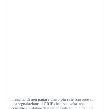
Il
rischio di non pagare una o più rate
consegue ad
una
segnalazione al CRIF
che a sua volta, non
consente al debitore di poter richiedere in futuro nuovi