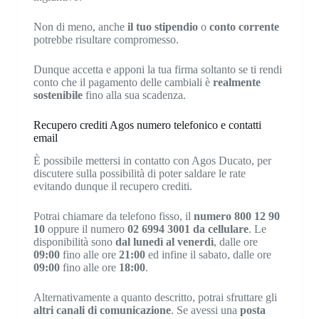
Non di meno, anche
il tuo stipendio
o
conto corrente
potrebbe risultare compromesso.
Dunque accetta e apponi la tua firma soltanto se ti rendi
conto che il pagamento delle cambiali è
realmente
sostenibile
fino alla sua scadenza.
Recupero crediti Agos numero telefonico e contatti
email
È possibile mettersi in contatto con Agos Ducato, per
discutere sulla possibilità di poter saldare le rate
evitando dunque il recupero crediti.
Potrai chiamare da telefono fisso, il
numero 800 12 90
10
oppure il numero
02 6994 3001
da cellulare
. Le
disponibilità sono
dal lunedì al venerdì
, dalle ore
09:00
fino alle ore
21:00
ed infine il sabato, dalle ore
09:00
fino alle ore
18:00
.
Alternativamente a quanto descritto, potrai sfruttare gli
altri canali di comunicazione
. Se avessi una
posta