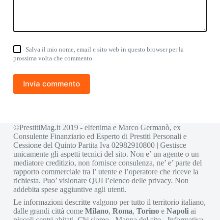
Salva il mio nome, email e sito web in questo browser per la
prossima volta che commento.
Invia commento
©PrestitiMag.it 2019 - elfenima e Marco Germanò, ex
Consulente Finanziario ed Esperto di Prestiti Personali e
Cessione del Quinto Partita Iva 02982910800 | Gestisce
unicamente gli aspetti tecnici del sito. Non e’ un agente o un
mediatore creditizio, non fornisce consulenza, ne’ e’ parte del
rapporto commerciale tra l’ utente e l’operatore che riceve la
richiesta. Puo’ visionare
QUI
l’elenco delle privacy. Non
addebita spese aggiuntive agli utenti.
Le informazioni descritte valgono per tutto il territorio italiano,
dalle grandi città come
Milano
,
Roma
,
Torino
e
Napoli
ai
piccoli centri abitati.
Chi siamo
-
Mappa del sito
-
Informativa