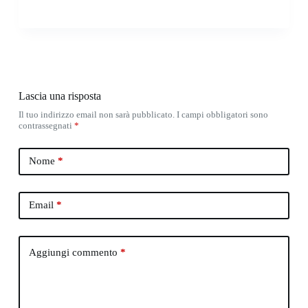
Lascia una risposta
Il tuo indirizzo email non sarà pubblicato.
I campi obbligatori sono
contrassegnati
*
Nome
*
Email
*
Aggiungi commento
*