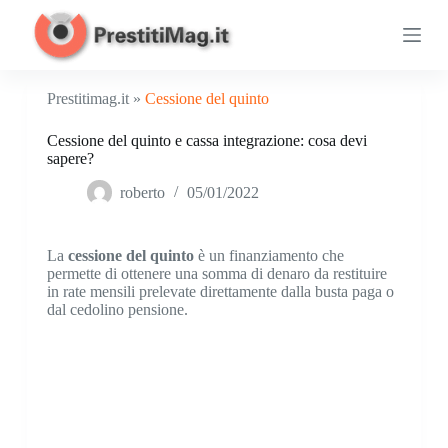
S
a
l
t
a
Prestitimag.it »
Cessione del quinto
a
l
Cessione del quinto e cassa integrazione: cosa devi
c
sapere?
o
n
roberto
05/01/2022
t
e
n
u
La
cessione del quinto
è un finanziamento che
t
permette di ottenere una somma di denaro da restituire
o
in rate mensili prelevate direttamente dalla busta paga o
dal cedolino pensione.