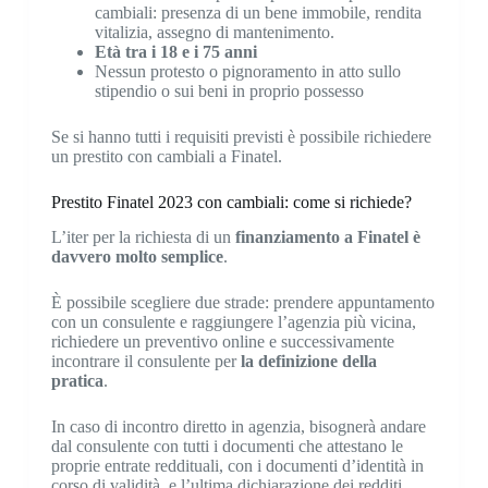
cambiali: presenza di un bene immobile, rendita
vitalizia, assegno di mantenimento.
Età tra i 18 e i 75 anni
Nessun protesto o pignoramento in atto sullo
stipendio o sui beni in proprio possesso
Se si hanno tutti i requisiti previsti è possibile richiedere
un prestito con cambiali a Finatel.
Prestito Finatel 2023 con cambiali: come si richiede?
L’iter per la richiesta di un
finanziamento a Finatel è
davvero molto semplice
.
È possibile scegliere due strade: prendere appuntamento
con un consulente e raggiungere l’agenzia più vicina,
richiedere un preventivo online e successivamente
incontrare il consulente per
la definizione della
pratica
.
In caso di incontro diretto in agenzia, bisognerà andare
dal consulente con tutti i documenti che attestano le
proprie entrate reddituali, con i documenti d’identità in
corso di validità, e l’ultima dichiarazione dei redditi