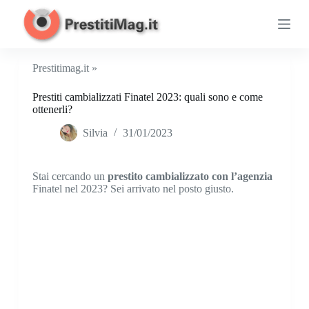
S
a
l
t
a
Prestitimag.it »
a
l
Prestiti cambializzati Finatel 2023: quali sono e come
c
ottenerli?
o
n
Silvia
31/01/2023
t
e
n
u
Stai cercando un
prestito cambializzato con l’agenzia
t
Finatel nel 2023? Sei arrivato nel posto giusto.
o