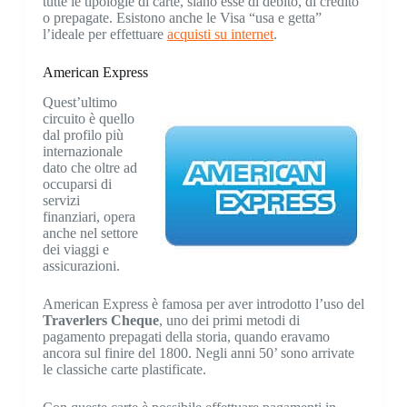
tutte le tipologie di carte, siano esse di debito, di credito
o prepagate. Esistono anche le Visa “usa e getta”
l’ideale per effettuare
acquisti su internet
.
American Express
Quest’ultimo
circuito è quello
dal profilo più
internazionale
dato che oltre ad
occuparsi di
servizi
finanziari, opera
anche nel settore
dei viaggi e
assicurazioni.
American Express è famosa per aver introdotto l’uso del
Traverlers Cheque
, uno dei primi metodi di
pagamento prepagati della storia, quando eravamo
ancora sul finire del 1800. Negli anni 50’ sono arrivate
le classiche carte plastificate.