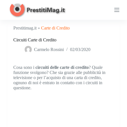
S
a
l
t
a
Prestitimag.it »
Carte di Credito
a
l
Circuiti Carte di Credito
c
o
Carmelo Rossini
02/03/2020
n
t
e
n
Cosa sono i
circuiti delle carte di credito
? Quale
u
funzione svolgono? Che sia grazie alle pubblicità in
t
televisione o per l’acquisto di una carta di credito,
o
ognuno di noi è entrato in contatto con i circuiti in
questione.