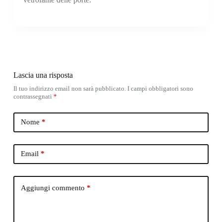
Lascia una risposta
Il tuo indirizzo email non sarà pubblicato.
I campi obbligatori sono
contrassegnati
*
Nome
*
Email
*
Aggiungi commento
*