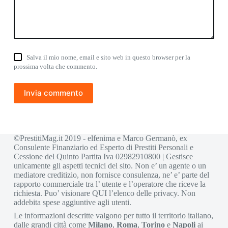
Salva il mio nome, email e sito web in questo browser per la
prossima volta che commento.
Invia commento
©PrestitiMag.it 2019 - elfenima e Marco Germanò, ex
Consulente Finanziario ed Esperto di Prestiti Personali e
Cessione del Quinto Partita Iva 02982910800 | Gestisce
unicamente gli aspetti tecnici del sito. Non e’ un agente o un
mediatore creditizio, non fornisce consulenza, ne’ e’ parte del
rapporto commerciale tra l’ utente e l’operatore che riceve la
richiesta. Puo’ visionare
QUI
l’elenco delle privacy. Non
addebita spese aggiuntive agli utenti.
Le informazioni descritte valgono per tutto il territorio italiano,
dalle grandi città come
Milano
,
Roma
,
Torino
e
Napoli
ai