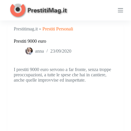
S
a
l
t
a
Prestitimag.it »
Prestiti Personali
a
l
Prestiti 9000 euro
c
o
anna
23/09/2020
n
t
e
n
I prestiti 9000 euro servono a far fronte, senza troppe
u
preoccupazioni, a tutte le spese che hai in cantiere,
t
anche quelle improvvise ed inaspettate.
o