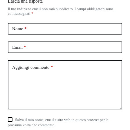
Lascia una risposta
Il tuo indirizzo email non sarà pubblicato.
I campi obbligatori sono
contrassegnati
*
Nome
*
Email
*
Aggiungi commento
*
Salva il mio nome, email e sito web in questo browser per la
prossima volta che commento.