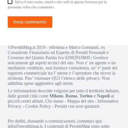
Salva il mio nome, email e sito web in questo browser per la
prossima volta che commento.
Invia commento
©PrestitiMag.it 2019 - elfenima e Marco Germanò, ex
Consulente Finanziario ed Esperto di Prestiti Personali e
Cessione del Quinto Partita Iva 02982910800 | Gestisce
unicamente gli aspetti tecnici del sito. Non e’ un agente o un
mediatore creditizio, non fornisce consulenza, ne’ e’ parte del
rapporto commerciale tra l’ utente e l’operatore che riceve la
richiesta. Puo’ visionare
QUI
l’elenco delle privacy. Non
addebita spese aggiuntive agli utenti.
Le informazioni descritte valgono per tutto il territorio italiano,
dalle grandi città come
Milano
,
Roma
,
Torino
e
Napoli
ai
piccoli centri abitati.
Chi siamo
-
Mappa del sito
-
Informativa
Privacy
-
Cookie Policy
-
Prestiti con zero garanzie
Per dubbi, domande o comunicazioni, contattaci qui:
info@prestitimag.it
. I contenuti di PrestitiMag sono sotto