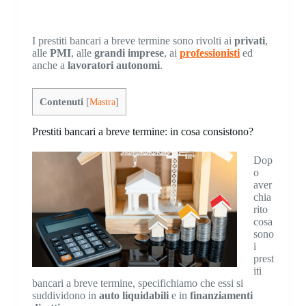
I prestiti bancari a breve termine sono rivolti ai
privati
,
alle
PMI
, alle
grandi imprese
, ai
professionisti
ed
anche a
lavoratori autonomi
.
Contenuti
[
Mastra
]
Prestiti bancari a breve termine: in cosa consistono?
Dop
o
aver
chia
rito
cosa
sono
i
prest
iti
bancari a breve termine, specifichiamo che essi si
suddividono in
auto liquidabili
e in
finanziamenti