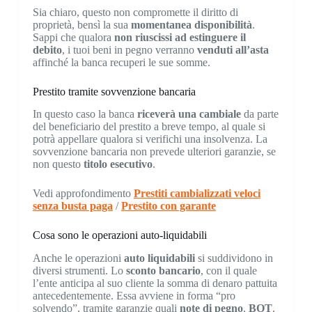
Sia chiaro, questo non compromette il diritto di
proprietà, bensì la sua
momentanea disponibilità
.
Sappi che qualora
non riuscissi ad estinguere il
debito
, i tuoi beni in pegno verranno
venduti all’asta
affinché la banca recuperi le sue somme.
Prestito tramite sovvenzione bancaria
In questo caso la banca
riceverà una cambiale
da parte
del beneficiario del prestito a breve tempo, al quale si
potrà appellare qualora si verifichi una insolvenza. La
sovvenzione bancaria non prevede ulteriori garanzie, se
non questo
titolo esecutivo
.
Vedi approfondimento
Prestiti cambializzati veloci
senza busta paga
/
Prestito con garante
Cosa sono le operazioni auto-liquidabili
Anche le operazioni
auto liquidabili
si suddividono in
diversi strumenti. Lo
sconto
bancario
, con il quale
l’ente anticipa al suo cliente la somma di denaro pattuita
antecedentemente. Essa avviene in forma “pro
solvendo”, tramite garanzie quali
note di pegno
,
BOT
,