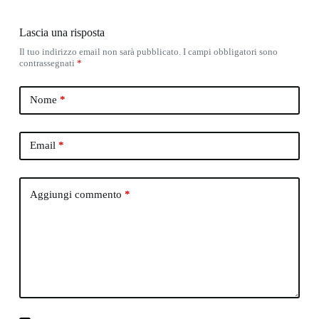
Lascia una risposta
Il tuo indirizzo email non sarà pubblicato.
I campi obbligatori sono
contrassegnati
*
Nome
*
Email
*
Aggiungi commento
*