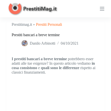
S
a
l
t
a
Prestitimag.it »
Prestiti Personali
a
l
Prestiti bancari a breve termine
c
o
Danilo Arbinotti
04/10/2021
n
t
e
n
I
prestiti bancari a breve termine
potrebbero esser
u
adatti alle tue esigenze? In questo articolo vediamo
in
t
cosa consistono
e
quali sono le differenze
rispetto ai
o
classici finanziamenti.