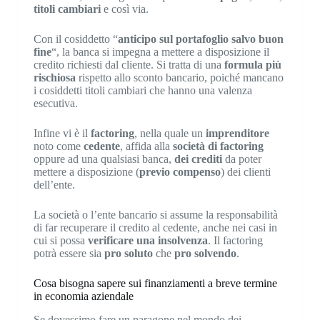
titoli cambiari
e così via.
Con il cosiddetto “
anticipo sul portafoglio salvo buon
fine
“, la banca si impegna a mettere a disposizione il
credito richiesti dal cliente. Si tratta di una
formula più
rischiosa
rispetto allo sconto bancario, poiché mancano
i cosiddetti titoli cambiari che hanno una valenza
esecutiva.
Infine vi è il
factoring
, nella quale un
imprenditore
noto come
cedente
, affida alla
società di factoring
oppure ad una qualsiasi banca,
dei crediti
da poter
mettere a disposizione (
previo compenso
) dei clienti
dell’ente.
La società o l’ente bancario si assume la responsabilità
di far recuperare il credito al cedente, anche nei casi in
cui si possa
verificare una insolvenza
. Il factoring
potrà essere sia
pro soluto
che
pro solvendo
.
Cosa bisogna sapere sui finanziamenti a breve termine
in economia aziendale
Se dovessimo fare un paragone nel mondo dei