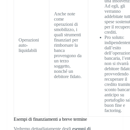
una insolvenz
Ad egli, gli
verranno
Anche note
addebitate tutt
come
spese sostenu
operazioni di
per il recuper
smobilizzo, i
crediti.
quali strumenti
Pro soluto:
Operazioni
finanziari per
indipendente
auto-
rimborsare la
dall’esito
liquidabili
banca
dell’operazio
provengono da
bancaria, l’en
un terzo
non si rivarrà 
soggetto,
debitore fidat
nonché un
provvedendo 
debitore fidato.
recuperare il
credito tramit
sconto bancar
anticipo su
portafoglio sa
buon fine e
factoring.
Esempi di finanziamenti a breve termine
Vedremo dettagliatamente degli
esempi di