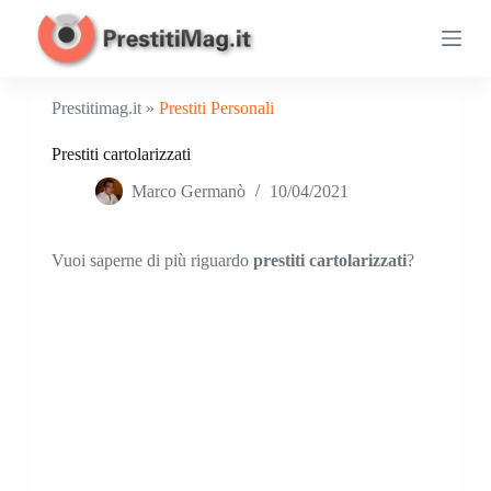
S
a
l
t
a
Prestitimag.it »
Prestiti Personali
a
l
Prestiti cartolarizzati
c
o
Marco Germanò
10/04/2021
n
t
e
n
Vuoi saperne di più riguardo
prestiti cartolarizzati
?
u
t
o