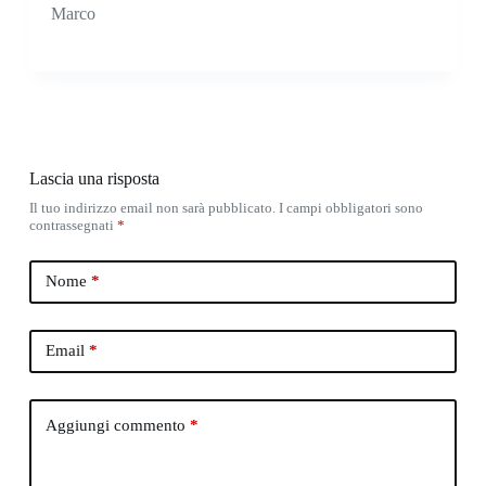
Marco
Lascia una risposta
Il tuo indirizzo email non sarà pubblicato.
I campi obbligatori sono
contrassegnati
*
Nome
*
Email
*
Aggiungi commento
*