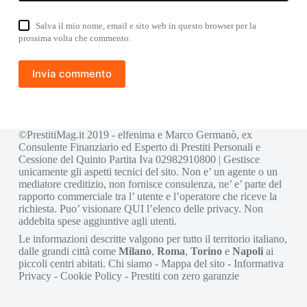
Salva il mio nome, email e sito web in questo browser per la
prossima volta che commento.
Invia commento
©PrestitiMag.it 2019 - elfenima e Marco Germanò, ex
Consulente Finanziario ed Esperto di Prestiti Personali e
Cessione del Quinto Partita Iva 02982910800 | Gestisce
unicamente gli aspetti tecnici del sito. Non e’ un agente o un
mediatore creditizio, non fornisce consulenza, ne’ e’ parte del
rapporto commerciale tra l’ utente e l’operatore che riceve la
richiesta. Puo’ visionare
QUI
l’elenco delle privacy. Non
addebita spese aggiuntive agli utenti.
Le informazioni descritte valgono per tutto il territorio italiano,
dalle grandi città come
Milano
,
Roma
,
Torino
e
Napoli
ai
piccoli centri abitati.
Chi siamo
-
Mappa del sito
-
Informativa
Privacy
-
Cookie Policy
-
Prestiti con zero garanzie