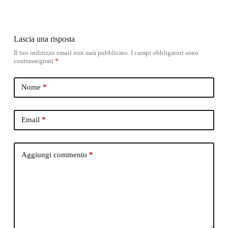
Lascia una risposta
Il tuo indirizzo email non sarà pubblicato.
I campi obbligatori sono
contrassegnati
*
Nome
*
Email
*
Aggiungi commento
*