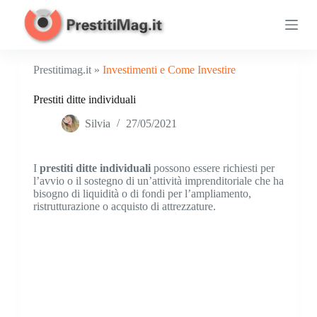
S
a
l
t
a
Prestitimag.it »
Investimenti e Come Investire
a
l
Prestiti ditte individuali
c
o
Silvia
27/05/2021
n
t
e
n
I
prestiti ditte individuali
possono essere richiesti per
u
l’avvio o il sostegno di un’attività imprenditoriale che ha
t
bisogno di liquidità o di fondi per l’ampliamento,
o
ristrutturazione o acquisto di attrezzature.