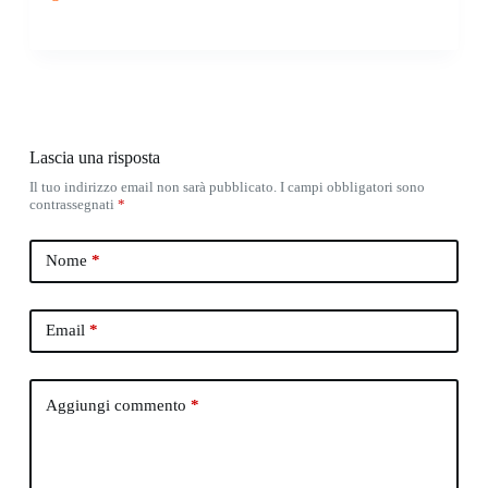
Lascia una risposta
Il tuo indirizzo email non sarà pubblicato.
I campi obbligatori sono
contrassegnati
*
Nome
*
Email
*
Aggiungi commento
*