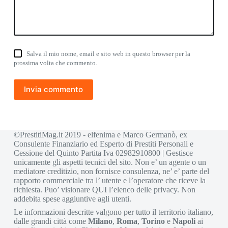
Salva il mio nome, email e sito web in questo browser per la
prossima volta che commento.
Invia commento
©PrestitiMag.it 2019 - elfenima e Marco Germanò, ex
Consulente Finanziario ed Esperto di Prestiti Personali e
Cessione del Quinto Partita Iva 02982910800 | Gestisce
unicamente gli aspetti tecnici del sito. Non e’ un agente o un
mediatore creditizio, non fornisce consulenza, ne’ e’ parte del
rapporto commerciale tra l’ utente e l’operatore che riceve la
richiesta. Puo’ visionare
QUI
l’elenco delle privacy. Non
addebita spese aggiuntive agli utenti.
Le informazioni descritte valgono per tutto il territorio italiano,
dalle grandi città come
Milano
,
Roma
,
Torino
e
Napoli
ai