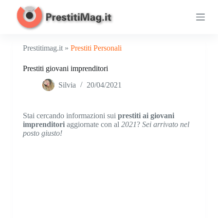
S
a
l
t
a
Prestitimag.it »
Prestiti Personali
a
l
Prestiti giovani imprenditori
c
o
Silvia
20/04/2021
n
t
e
n
Stai cercando informazioni sui
prestiti ai giovani
u
imprenditori
aggiornate con al
2021
?
Sei arrivato nel
t
posto giusto!
o