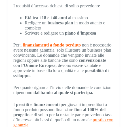
I requisiti d’accesso richiesti di solito prevedono:
Età tra i 18 e i 40 anni
al massimo
Redigere un
business plan
in modo attento e
completo
Scrivere e redigere un
piano d’impresa
Per i
finanziamenti a fondo perduto
non è necessario
avere nessuna garanzia, solo illustrare un business plan
convincente. Le domande che vengono inviate alle
regioni oppure alle banche che sono
convenzionate
con l’Unione Europea
, devono essere valutate e
approvate in base alla loro qualità e alle
possibilità di
sviluppo.
Per quanto riguarda l’invio delle domande le condizioni
dipendono
dal bando al quale si partecipa.
I
prestiti e finanziamenti
per giovani imprenditori a
fondo perduto possono finanziare
fino al 100% del
progetto
e di solito per la restante parte prevedono tassi
d’interesse più bassi di quello di un normale
prestito con
garanzia.