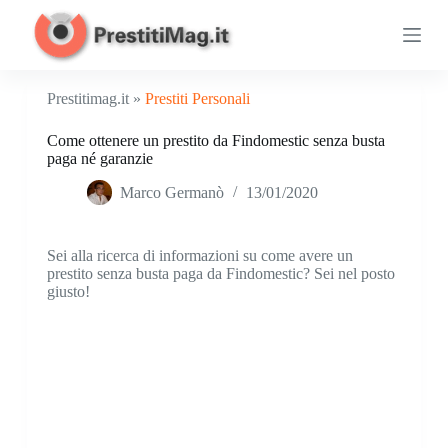
S
a
l
t
a
Prestitimag.it »
Prestiti Personali
a
l
Come ottenere un prestito da Findomestic senza busta
c
paga né garanzie
o
n
Marco Germanò
13/01/2020
t
e
n
u
Sei alla ricerca di informazioni su come avere un
t
prestito senza busta paga da Findomestic? Sei nel posto
o
giusto!