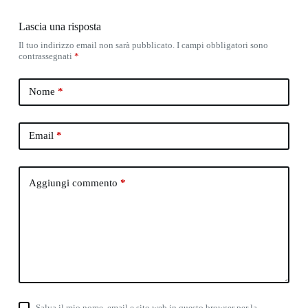
Lascia una risposta
Il tuo indirizzo email non sarà pubblicato.
I campi obbligatori sono
contrassegnati
*
Nome
*
Email
*
Aggiungi commento
*
Salva il mio nome, email e sito web in questo browser per la