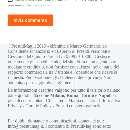
prossima volta che commento.
Invia commento
©PrestitiMag.it 2019 - elfenima e Marco Germanò, ex
Consulente Finanziario ed Esperto di Prestiti Personali e
Cessione del Quinto Partita Iva 02982910800 | Gestisce
unicamente gli aspetti tecnici del sito. Non e’ un agente o un
mediatore creditizio, non fornisce consulenza, ne’ e’ parte del
rapporto commerciale tra l’ utente e l’operatore che riceve la
richiesta. Puo’ visionare
QUI
l’elenco delle privacy. Non
addebita spese aggiuntive agli utenti.
Le informazioni descritte valgono per tutto il territorio italiano,
dalle grandi città come
Milano
,
Roma
,
Torino
e
Napoli
ai
piccoli centri abitati.
Chi siamo
-
Mappa del sito
-
Informativa
Privacy
-
Cookie Policy
-
Prestiti con zero garanzie
Per dubbi, domande o comunicazioni, contattaci qui:
info@prestitimag.it
. I contenuti di PrestitiMag sono sotto