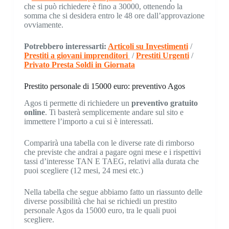
che si può richiedere è fino a 30000, ottenendo la
somma che si desidera entro le 48 ore dall’approvazione
ovviamente.
Potrebbero interessarti:
Articoli su Investimenti
/
Prestiti a giovani imprenditori
/
Prestiti Urgenti
/
Privato Presta Soldi in Giornata
Prestito personale di 15000 euro: preventivo Agos
Agos ti permette di richiedere un
preventivo gratuito
online
. Ti basterà semplicemente andare sul sito e
immettere l’importo a cui si è interessati.
Comparirà una tabella con le diverse rate di rimborso
che previste che andrai a pagare ogni mese e i rispettivi
tassi d’interesse TAN E TAEG, relativi alla durata che
puoi scegliere (12 mesi, 24 mesi etc.)
Nella tabella che segue abbiamo fatto un riassunto delle
diverse possibilità che hai se richiedi un prestito
personale Agos da 15000 euro, tra le quali puoi
scegliere.