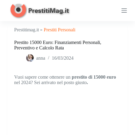
S
a
l
t
a
Prestitimag.it »
Prestiti Personali
a
l
Prestito 15000 Euro: Finanziamenti Personali,
c
Preventivo e Calcolo Rata
o
n
anna
16/03/2024
t
e
n
u
Vuoi sapere come ottenere un
prestito di 15000 euro
t
nel 2024? Sei arrivato nel posto giusto
.
o