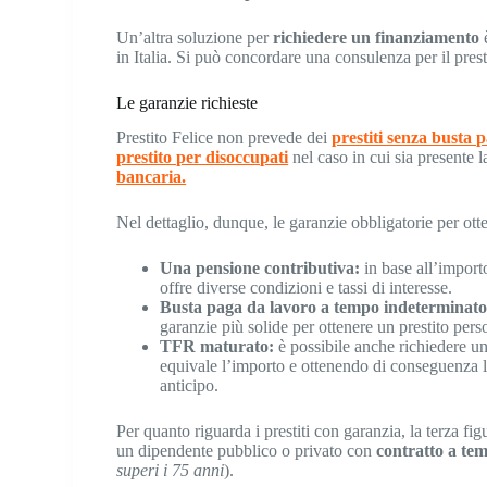
Un’altra soluzione per
richiedere un finanziamento
in Italia. Si può concordare una consulenza per il pres
Le garanzie richieste
Prestito Felice non prevede dei
prestiti senza busta 
prestito per disoccupati
nel caso in cui sia presente l
bancaria.
Nel dettaglio, dunque, le garanzie obbligatorie per ot
Una pensione contributiva:
in base all’import
offre diverse condizioni e tassi di interesse.
Busta paga da lavoro a tempo indeterminato
garanzie più solide per ottenere un prestito pers
TFR maturato:
è possibile anche richiedere u
equivale l’importo e ottenendo di conseguenza l
anticipo.
Per quanto riguarda i prestiti con garanzia, la terza fi
un dipendente pubblico o privato con
contratto a te
superi i 75 anni
).