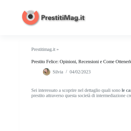
S
a
l
t
a
a
l
c
o
Prestitimag.it »
n
t
Prestito Felice: Opinioni, Recensioni e Come Ottener
e
n
Silvia
04/02/2023
u
t
o
Sei interessato a scoprire nel dettaglio quali sono
le ca
prestito attraverso questa società di intermediazione cr