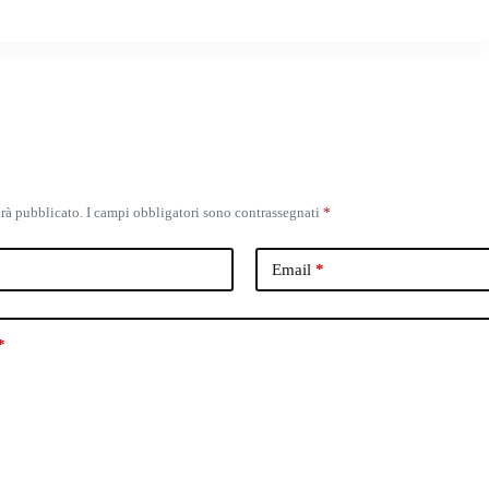
arà pubblicato.
I campi obbligatori sono contrassegnati
*
Email
*
*