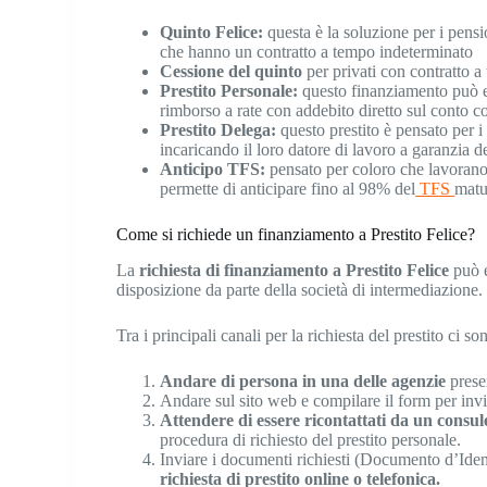
Quinto Felice:
questa è la soluzione per i pens
che hanno un contratto a tempo indeterminato
Cessione del quinto
per privati con contratto 
Prestito Personale:
questo finanziamento può es
rimborso a rate con addebito diretto sul conto c
Prestito Delega:
questo prestito è pensato per i
incaricando il loro datore di lavoro a garanzia de
Anticipo TFS:
pensato per coloro che lavorano
permette di anticipare fino al 98% del
TFS
matu
Come si richiede un finanziamento a Prestito Felice?
La
richiesta di finanziamento a Prestito Felice
può e
disposizione da parte della società di intermediazione.
Tra i principali canali per la richiesta del prestito ci so
Andare di persona in una delle agenzie
presen
Andare sul sito web e compilare il form per invia
Attendere di essere ricontattati da un consu
procedura di richiesto del prestito personale.
Inviare i documenti richiesti (Documento d’Iden
richiesta di prestito online o telefonica.