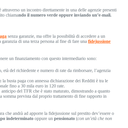
è attraverso un incontro direttamente in una delle agenzie presenti
tito chiama
ndo il numero verde oppure inviando un’e-mail.
paga
senza garanzie, ma offre la possibilità di accedere a un
a garanzia di una terza persona al fine di fare una
fidejussione
tenere un finanziamento con questo intermediario sono:
o, età del richiedente e numero di rate da rimborsare, l’agenzia
:
la busta paga con annessa dichiarazione dei Redditi è tra le
onale fino a 30 mila euro in 120 rate.
n anticipo del TFR che è stato maturato, dimostrando a quanto
a somma prevista dal proprio trattamento di fine rapporto in
gura che andrà ad apporre la fidejussione sul prestito dev’essere o
mpo indeterminato
oppure un
pensionato
(
con un’età che non