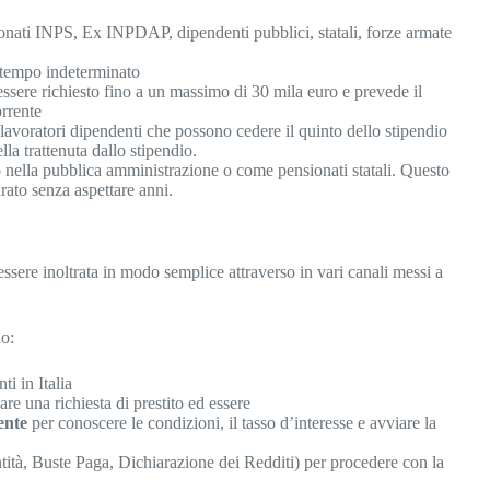
ionati INPS, Ex INPDAP, dipendenti pubblici, statali, forze armate
a tempo indeterminato
sere richiesto fino a un massimo di 30 mila euro e prevede il
orrente
 lavoratori dipendenti che possono cedere il quinto dello stipendio
lla trattenuta dallo stipendio.
 nella pubblica amministrazione o come pensionati statali. Questo
rato senza aspettare anni.
ssere inoltrata in modo semplice attraverso in vari canali messi a
no:
ti in Italia
re una richiesta di prestito ed essere
lente
per conoscere le condizioni, il tasso d’interesse e avviare la
tità, Buste Paga, Dichiarazione dei Redditi) per procedere con la