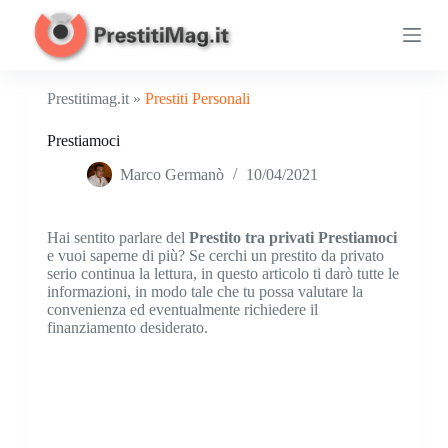
S
a
l
t
a
Prestitimag.it »
Prestiti Personali
a
l
Prestiamoci
c
o
Marco Germanò
10/04/2021
n
t
e
n
Hai sentito parlare del
Prestito tra privati Prestiamoci
u
e vuoi saperne di più? Se cerchi un prestito da privato
t
serio continua la lettura, in questo articolo ti darò tutte le
o
informazioni, in modo tale che tu possa valutare la
convenienza ed eventualmente richiedere il
finanziamento desiderato.