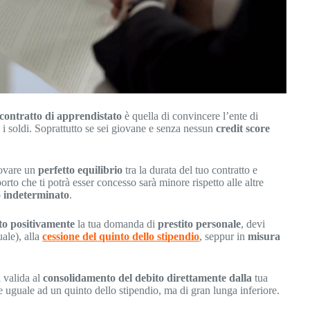
 contratto di apprendistato
è quella di convincere l’ente di
e i soldi. Soprattutto se sei giovane e senza nessun
credit score
rovare un
perfetto equilibrio
tra la durata del tuo contratto e
rto che ti potrà esser concesso sarà minore rispetto alle altre
o indeterminato
.
to positivamente
la tua domanda di
prestito personale
, devi
ale), alla
cessione del quinto dello stipendio
, seppur in
misura
a
valida al
consolidamento del debito direttamente dalla
tua
 uguale ad un quinto dello stipendio, ma di gran lunga inferiore.