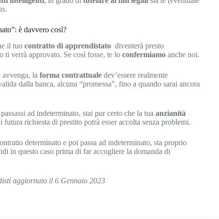
tti intelligenti
, in grado di
tutelare ai fini legali
sia te (eventuale
to.
nato”: è davvero così?
he il tuo
contratto di apprendistato
diventerà presto
o ti verrà approvato. Se così fosse, te lo
confermiamo
anche noi.
iò avvenga, la
forma contrattuale
dev’essere realmente
a valida dalla banca, alcuna “promessa”, fino a quando sarai ancora
 passassi ad indeterminato, stai pur certo che la tua
anzianità
 futura richiesta di prestito potrà esser accolta senza problemi.
contratto determinato e poi passa ad indeterminato, sta proprio
ndi in questo caso prima di far accogliere la domanda di
ndisti aggiornato il 6 Gennaio 2023