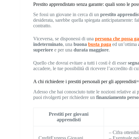
Prestito apprendistato senza garante: quali sono le poss
Se fossi un giovane in cerca di un
prestito apprendis
desiderata, sarebbe quella spiegata anticipatamente: fai
contratto.
Viceversa, se disponessi di una
persona che possa ga
indeterminato
, una
buona
busta paga
ed un’ottima
superiore
e per una
durata maggiore
.
Quello che dovrai evitare a tutti i costi è di esser
segna
accadere, le tue possibilità di ricevere l’accredito di 
A chi richiedere i prestiti personali per gli apprendisti
Adesso che hai conosciuto tutte le nozioni relative ai p
puoi rivolgerti per richiedere un
finanziamento perso
Prestiti per giovani
apprendisti
– Cifra ottenib
CreditExpress Giovani
– Eventuale pol