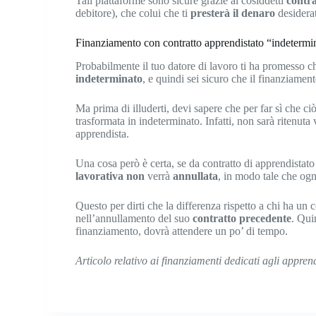
Tali piattaforme sono sicure grazie ai cosiddetti
contra
debitore), che colui che ti
presterà il denaro
desidera
Finanziamento con contratto apprendistato “indetermi
Probabilmente il tuo datore di lavoro ti ha promesso c
indeterminato
, e quindi sei sicuro che il finanziament
Ma prima di illuderti, devi sapere che per far sì che c
trasformata in indeterminato. Infatti, non sarà ritenut
apprendista.
Una cosa però è certa, se da contratto di apprendistato
lavorativa
non
verrà
annullata
, in modo tale che ogni
Questo per dirti che la differenza rispetto a chi ha un 
nell’annullamento del suo
contratto precedente
. Qui
finanziamento, dovrà attendere un po’ di tempo.
Articolo relativo ai finanziamenti dedicati agli appre