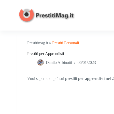
S
a
l
t
a
a
l
c
o
Prestitimag.it »
Prestiti Personali
n
t
Prestiti per Apprendisti
e
n
Danilo Arbinotti
06/01/2023
u
t
o
Vuoi saperne di più sui
prestiti per apprendisti nel