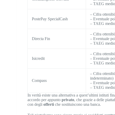
– TAEG medio
– Cifra ottenib
PostePay SpecialCash
– Eventuale pol
– TAEG medio
– Cifra ottenib
Directa Fin
– Eventuale pol
– TAEG medio
– Cifra ottenib
Isicredit
– Eventuale pol
– TAEG medio
– Cifra ottenib
indeterminato)
Compass
– Eventuale pol
– TAEG medio
In verità esiste una alternativa a quest’ultimi istituti fi
accordo per appunto
privato
, che grazie a delle piat
con degli
offerti
che sostituiscono una banca.