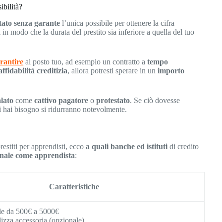
ibilità?
tato senza garante
l’unica possibile per ottenere la cifra
 in modo che la durata del prestito sia inferiore a quella del tuo
rantire
al posto tuo, ad esempio un contratto a
tempo
affidabilità creditizia
, allora potresti sperare in un
importo
lato
come
cattivo pagatore
o
protestato
. Se ciò dovesse
cui hai bisogno si ridurranno notevolmente.
=
restiti per apprendisti, ecco
a quali banche ed
istituti
di credito
nale come apprendista
:
Caratteristiche
ile da 500€ a 5000€
izza accessoria (opzionale)