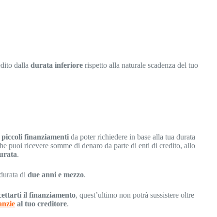
edito dalla
durata inferiore
rispetto alla naturale scadenza del tuo
i
piccoli finanziamenti
da poter richiedere in base alla tua durata
che puoi ricevere somme di denaro da parte di enti di credito, allo
urata
.
durata di
due anni e mezzo
.
cettarti il finanziamento
, quest’ultimo non potrà sussistere oltre
anzie
al tuo creditore
.