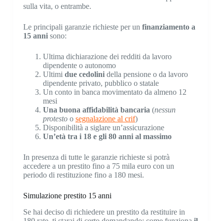
sulla vita, o entrambe.
Le principali garanzie richieste per un
finanziamento a
15 anni
sono:
Ultima dichiarazione dei redditi da lavoro
dipendente o autonomo
Ultimi
due cedolini
della pensione o da lavoro
dipendente privato, pubblico o statale
Un conto in banca movimentato da almeno 12
mesi
Una buona affidabilità bancaria
(
nessun
protesto
o
segnalazione al crif
)
Disponibilità a siglare un’assicurazione
Un’età tra i 18 e gli 80 anni al massimo
In presenza di tutte le garanzie richieste si potrà
accedere a un prestito fino a 75 mila euro con un
periodo di restituzione fino a 180 mesi.
Simulazione prestito 15 anni
Se hai deciso di richiedere un prestito da restituire in
180 rate, ti starai di certo domandando: come funziona
il