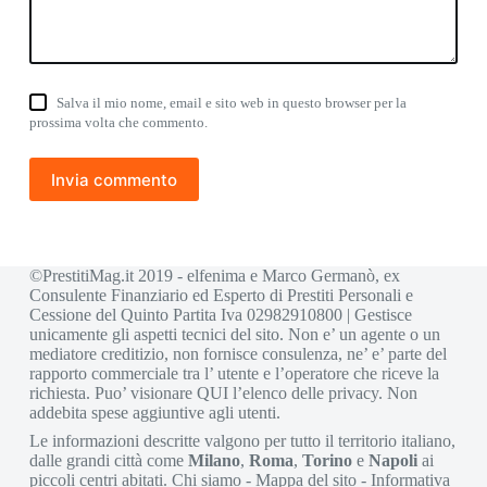
Salva il mio nome, email e sito web in questo browser per la
prossima volta che commento.
Invia commento
©PrestitiMag.it 2019 - elfenima e Marco Germanò, ex
Consulente Finanziario ed Esperto di Prestiti Personali e
Cessione del Quinto Partita Iva 02982910800 | Gestisce
unicamente gli aspetti tecnici del sito. Non e’ un agente o un
mediatore creditizio, non fornisce consulenza, ne’ e’ parte del
rapporto commerciale tra l’ utente e l’operatore che riceve la
richiesta. Puo’ visionare
QUI
l’elenco delle privacy. Non
addebita spese aggiuntive agli utenti.
Le informazioni descritte valgono per tutto il territorio italiano,
dalle grandi città come
Milano
,
Roma
,
Torino
e
Napoli
ai
piccoli centri abitati.
Chi siamo
-
Mappa del sito
-
Informativa