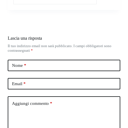
Lascia una risposta
Il tuo indirizzo email non sarà pubblicato.
I campi obbligatori sono
contrassegnati
*
Nome
*
Email
*
Aggiungi commento
*