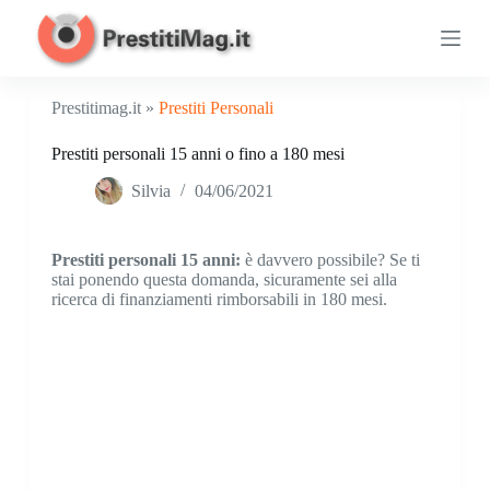
S
a
l
t
a
Prestitimag.it »
Prestiti Personali
a
l
Prestiti personali 15 anni o fino a 180 mesi
c
o
Silvia
04/06/2021
n
t
e
n
Prestiti personali 15 anni:
è davvero possibile? Se ti
u
stai ponendo questa domanda, sicuramente sei alla
t
ricerca di finanziamenti rimborsabili in 180 mesi.
o