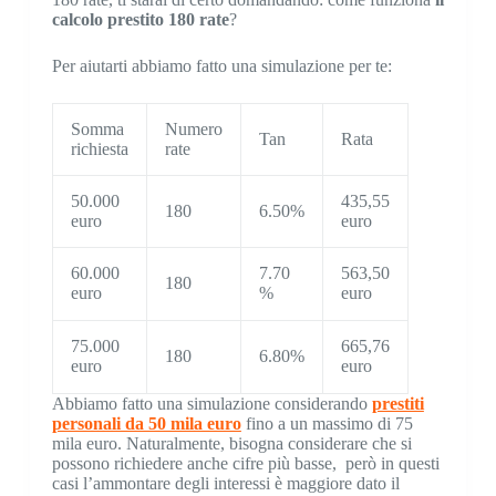
calcolo prestito 180 rate
?
Per aiutarti abbiamo fatto una simulazione per te:
Somma
Numero
Tan
Rata
richiesta
rate
50.000
435,55
180
6.50%
euro
euro
60.000
7.70
563,50
180
euro
%
euro
75.000
665,76
180
6.80%
euro
euro
Abbiamo fatto una simulazione considerando
prestiti
personali da 50 mila euro
fino a un massimo di 75
mila euro. Naturalmente, bisogna considerare che si
possono richiedere anche cifre più basse, però in questi
casi l’ammontare degli interessi è maggiore dato il