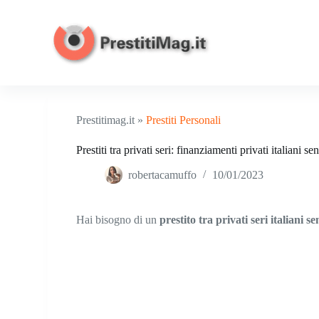
S
a
l
t
a
a
l
c
o
Prestitimag.it »
Prestiti Personali
n
t
Prestiti tra privati seri: finanziamenti privati italiani 
e
n
robertacamuffo
10/01/2023
u
t
o
Hai bisogno di un
prestito tra privati seri italiani s