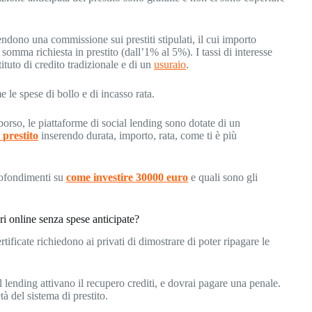
endono una commissione sui prestiti stipulati, il cui importo
somma richiesta in prestito (dall’1% al 5%). I tassi di interesse
ituto di credito tradizionale e di un
usuraio
.
e le spese di bollo e di incasso rata.
orso, le piattaforme di social lending sono dotate di un
l prestito
inserendo durata, importo, rata, come ti è più
rofondimenti su
come investire 30000 euro
e quali sono gli
seri online senza spese anticipate?
certificate richiedono ai privati di dimostrare di poter ripagare le
al lending attivano il recupero crediti, e dovrai pagare una penale.
à del sistema di prestito.