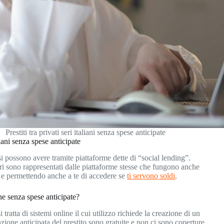
Prestiti tra privati seri italiani senza spese anticipate
liani senza spese anticipate
 si possono avere tramite piattaforme dette di “social lending”.
i sono rappresentati dalle piattaforme stesse che fungono anche
età e permettendo anche a te di accedere se
ti servono soldi
.
line senza spese anticipate?
 tratta di sistemi online il cui utilizzo richiede la creazione di un
nzione anticipata del prestito sono gratuite e non ci sono coperture