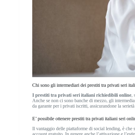
Chi sono gli intermediari dei prestiti tra privati seri ita
I prestiti tra privati seri italiani richiedibili online
,
Anche se non ci sono banche di mezzo, gli intermediar
da garante per i privati iscritti, assicurandone la seri
E’ possibile ottenere prestiti tra privati italiani seri on
Il vantaggio delle piattaforme di social lending, è che si
account gratuito. In genere anche l’attivazione e l’esti