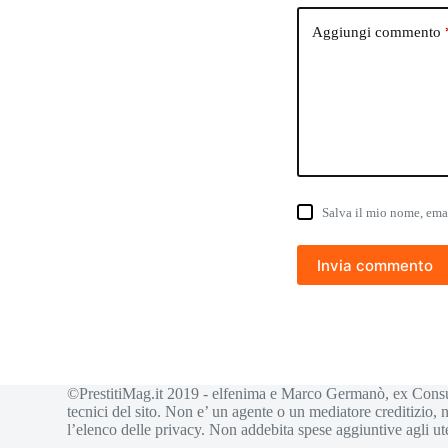
Aggiungi commento
Salva il mio nome, ema
Invia commento
©PrestitiMag.it 2019 - elfenima e Marco Germanò, ex Consule
tecnici del sito. Non e’ un agente o un mediatore creditizio, 
l’elenco delle privacy. Non addebita spese aggiuntive agli ute