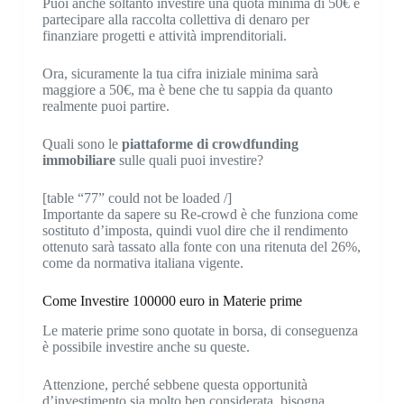
Puoi anche soltanto investire una quota minima di 50€ e
partecipare alla raccolta collettiva di denaro per
finanziare progetti e attività imprenditoriali.
Ora, sicuramente la tua cifra iniziale minima sarà
maggiore a 50€, ma è bene che tu sappia da quanto
realmente puoi partire.
Quali sono le
piattaforme di crowdfunding
immobiliare
sulle quali puoi investire?
[table “77” could not be loaded /]
Importante da sapere su Re-crowd è che funziona come
sostituto d’imposta, quindi vuol dire che il rendimento
ottenuto sarà tassato alla fonte con una ritenuta del 26%,
come da normativa italiana vigente.
Come Investire 100000 euro in Materie prime
Le materie prime sono quotate in borsa, di conseguenza
è possibile investire anche su queste.
Attenzione, perché sebbene questa opportunità
d’investimento sia molto ben considerata, bisogna