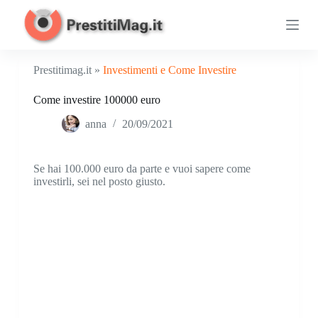
S
a
l
t
a
Prestitimag.it »
Investimenti e Come Investire
a
l
Come investire 100000 euro
c
o
anna
20/09/2021
n
t
e
n
Se hai 100.000 euro da parte e vuoi sapere come
u
investirli, sei nel posto giusto.
t
o