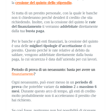
la
cessione del quinto dello stipendio
.
Si tratta di un prestito personale, con la quale le banche
non ti chiederanno perché desideri il credito che stia
richiedendo. Inoltre, con la cessione del quinto le
rate
del finanziamento
ti verranno
addebitate
direttamente
dalla tua
busta paga
.
Per le banche e gli enti finanziari, la cessione del quinto
è una delle
migliori tipologie d’accettazione
di un
prestito. Questo perché le rate relative al debito da
saldare, vengono addebitate direttamente dalla busta
paga, la cui sicurezza è data dall’azienda per cui lavori.
Periodo di prova di un neoassunto: basta per avere un
finanziamento
?
Ogni neoassunto, può esser messo in un
periodo di
prova
che potrebbe variare da
minimo 2
a
massimo 6
mesi
. Durante questo arco di tempo, gli enti di credito
molto probabilmente non ti accetteranno il prestito che
hai richiesto.
Se così fosse, purtroppo non hai possibilità di ricevere