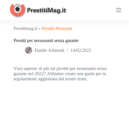
S
a
l
t
a
Prestitimag.it »
Prestiti Personali
a
l
Prestiti per neoassunti senza garante
c
o
Danilo Arbinotti
14/02/2022
n
t
e
n
Vuoi saperne di più sui prestiti per neoassunti senza
u
garante nel 2022? Abbiamo creato una guida per te,
t
regolarmente aggiornata dal nostro team.
o