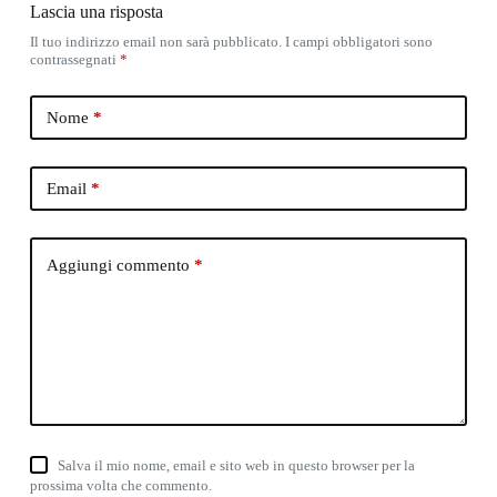
Lascia una risposta
Il tuo indirizzo email non sarà pubblicato.
I campi obbligatori sono
contrassegnati
*
Nome
*
Email
*
Aggiungi commento
*
Salva il mio nome, email e sito web in questo browser per la
prossima volta che commento.