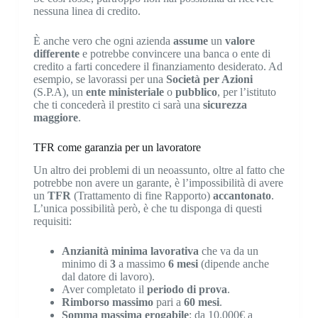
nessuna linea di credito.
È anche vero che ogni azienda
assume
un
valore
differente
e potrebbe convincere una banca o ente di
credito a farti concedere il finanziamento desiderato. Ad
esempio, se lavorassi per una
Società per Azioni
(S.P.A), un
ente ministeriale
o
pubblico
, per l’istituto
che ti concederà il prestito ci sarà una
sicurezza
maggiore
.
TFR come garanzia per un lavoratore
Un altro dei problemi di un neoassunto, oltre al fatto che
potrebbe non avere un garante, è l’impossibilità di avere
un
TFR
(Trattamento di fine Rapporto)
accantonato
.
L’unica possibilità però, è che tu disponga di questi
requisiti:
Anzianità minima lavorativa
che va da un
minimo di
3
a massimo
6 mesi
(dipende anche
dal datore di lavoro).
Aver completato il
periodo di prova
.
Rimborso massimo
pari a
60 mesi
.
Somma massima erogabile
: da 10.000€ a