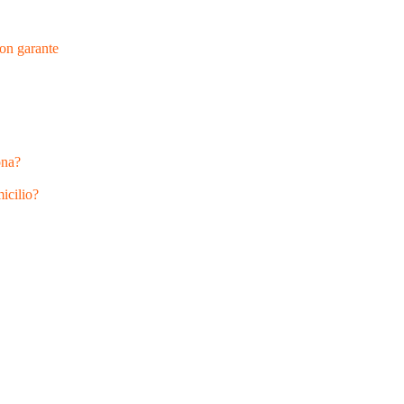
con garante
ona?
icilio?