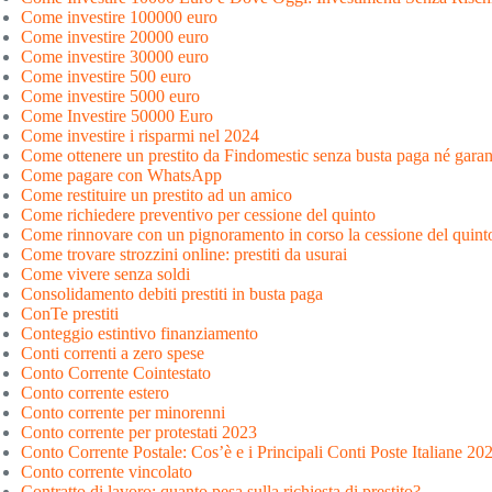
Come investire 100000 euro
Come investire 20000 euro
Come investire 30000 euro
Come investire 500 euro
Come investire 5000 euro
Come Investire 50000 Euro
Come investire i risparmi nel 2024
Come ottenere un prestito da Findomestic senza busta paga né garan
Come pagare con WhatsApp
Come restituire un prestito ad un amico
Come richiedere preventivo per cessione del quinto
Come rinnovare con un pignoramento in corso la cessione del quint
Come trovare strozzini online: prestiti da usurai
Come vivere senza soldi
Consolidamento debiti prestiti in busta paga
ConTe prestiti
Conteggio estintivo finanziamento
Conti correnti a zero spese
Conto Corrente Cointestato
Conto corrente estero
Conto corrente per minorenni
Conto corrente per protestati 2023
Conto Corrente Postale: Cos’è e i Principali Conti Poste Italiane 20
Conto corrente vincolato
Contratto di lavoro: quanto pesa sulla richiesta di prestito?