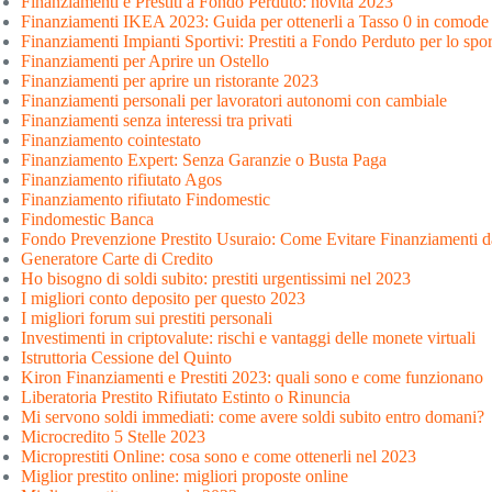
Finanziamenti e Prestiti a Fondo Perduto: novità 2023
Finanziamenti IKEA 2023: Guida per ottenerli a Tasso 0 in comode 
Finanziamenti Impianti Sportivi: Prestiti a Fondo Perduto per lo spor
Finanziamenti per Aprire un Ostello
Finanziamenti per aprire un ristorante 2023
Finanziamenti personali per lavoratori autonomi con cambiale
Finanziamenti senza interessi tra privati
Finanziamento cointestato
Finanziamento Expert: Senza Garanzie o Busta Paga
Finanziamento rifiutato Agos
Finanziamento rifiutato Findomestic
Findomestic Banca
Fondo Prevenzione Prestito Usuraio: Come Evitare Finanziamenti d
Generatore Carte di Credito
Ho bisogno di soldi subito: prestiti urgentissimi nel 2023
I migliori conto deposito per questo 2023
I migliori forum sui prestiti personali
Investimenti in criptovalute: rischi e vantaggi delle monete virtuali
Istruttoria Cessione del Quinto
Kiron Finanziamenti e Prestiti 2023: quali sono e come funzionano
Liberatoria Prestito Rifiutato Estinto o Rinuncia
Mi servono soldi immediati: come avere soldi subito entro domani?
Microcredito 5 Stelle 2023
Microprestiti Online: cosa sono e come ottenerli nel 2023
Miglior prestito online: migliori proposte online