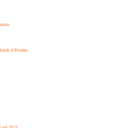
azione
ede il Prestito
i nel 2023