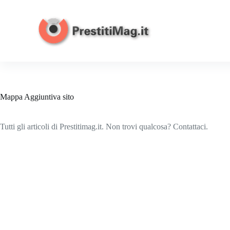
S
a
l
t
a
a
l
c
o
n
Mappa Aggiuntiva sito
t
e
n
Tutti gli articoli di Prestitimag.it. Non trovi qualcosa? Contattaci.
u
t
o