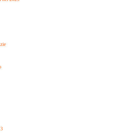
zie
o
23