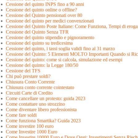
Cessione del quinto INPS fino a 90 anni
Cessione del quinto online o offline?
Cessione del Quinto pensionati over 80
Cessione del quinto per medici convenzionati
Cessione del Quinto Poste Italiane: Come Funziona, Tempi di erog
Cessione del Quinto Senza TFR
Cessione del quinto stipendio e pignoramento
Cessione del quinto su tredicesima
Cessione del quinto, i tassi soglia validi fino al 31 marzo
Cessione del Quinto: 5 Elementi MOLTO Importanti Quando si Richi
Cessione del quinto: come si calcola, simulazione ed esempi
Cessione del quinto: la Legge 180/50
Cessione del TFS
Chi può prestare soldi?
Chiusura Conto Corrente
Chiusura conto corrente cointestato
Circuiti Carte di Credito
Come cancellare un protesto: guida 2023
Come contattare uno strozzino
Come diventare libero professionista
Come fare soldi
Come funziona Smartika? Guida 2023
Come investire 100 euro
Come Investire 1000 Euro
Come Investire 10000 Euro e Dove Oggi: Investimenti Senza Risch